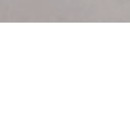
Una marca consolidada en el
mercado por su confianza y
seguridad
El objetivo permanente es ofrecer a todos nuestros clientes la
más amplia gama de servicios, de acuerdo a sus necesidades,
cumpliendo siempre con los más altos estándares de Calidad y
Seguridad
Nuestra política de crecimiento se destaca por la constante
renovación de flota, permitiendo mantener actualizado el parque
automotor de la empresa, sumada a la inversión planificada en
depósitos y maquinaria logística de última generación.
Garantizamos óptimos resultados con nuestra moderna flota de